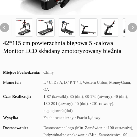
42*115 cm powierzchnia biegowa 5 -calowa
Monitor LCD składany zmotoryzowany bieżnia
Miejsce Pochodzenia:
Chiny
Płatności:
L / C, D / A, D / P, T / T, Western Union, MoneyGram,
OA
Czas Realizacji:
1-87 (kawałki): 35 (dni), 88-179 (utwory): 40 (dni),
180-201 (utwory): 45 (dni),> 201 (utwory):
negocjować (dni)
Wysyłka:
Fracht oceaniczny · Fracht lądowy
Dostosowanie:
Dostosowane logo (Min. Zamówienie: 100 zestawów),
Indywidualne opakowanie (Min. Zamówienie: 100