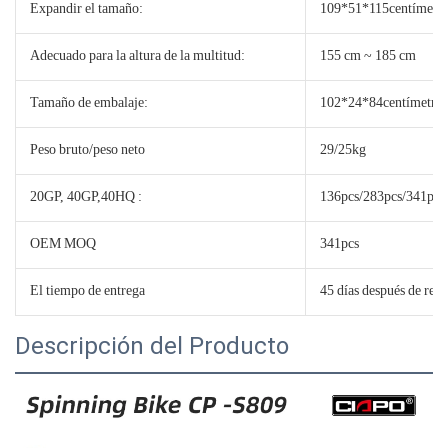
Expandir el tamaño:
109*51*115centímetr
Adecuado para la altura de la multitud:
155 cm ~ 185 cm
Tamaño de embalaje:
102*24*84centímetro
Peso bruto/peso neto
29/25kg
20GP, 40GP,40HQ :
136pcs/283pcs/341pcs
OEM MOQ
341pcs
El tiempo de entrega
45 días después de reci
Descripción del Producto