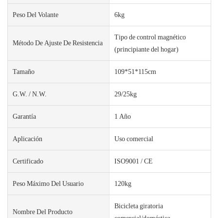
Peso Del Volante
6kg
Tipo de control magnético
Método De Ajuste De Resistencia
(principiante del hogar)
Tamaño
109*51*115cm
G.W. / N.W.
29/25kg
Garantía
1 Año
Aplicación
Uso comercial
Certificado
ISO9001 / CE
Peso Máximo Del Usuario
120kg
Bicicleta giratoria
Nombre Del Producto
comercial/doméstica