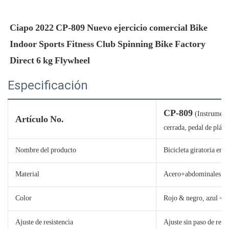
Ciapo 2022 CP-809 Nuevo ejercicio comercial Bike 
Indoor Sports Fitness Club Spinning Bike Factory 
Especificación
CP-809
(Instrument
Artículo No.
cerrada, pedal de plást
Nombre del producto
Bicicleta giratoria en c
Material
Acero+abdominales
Color
Rojo & negro, azul <
Ajuste de resistencia
Ajuste sin paso de res