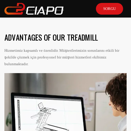
SORGU
O zamandan beri önde gelen fitness ekipmanı üreticisi 2015
ADVANTAGES OF OUR TREADMILL
Hizmetimiz kapsamlı ve özenlidir. Müşterilerimizin sorunlarını etkili bir
şekilde çözmek için profesyonel bir müşteri hizmetleri ekibimiz
bulunmaktadır.