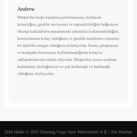
Andrew
Dan
Müşteriler koşu bandının performansını, kullanım
1. Ço
kolaylığını, gürültü seviyesini ve taşınabilirliğini beğeniyor.
Tüm 
Oturup kalkılabilen masalarında rahatlıkla kullanılabildiğini,
monta
kurulumunun kolay olduğunu ve günlük rutinlerine sorunsuz
Kull
bir şekilde entegre olduğunu belirtiyorlar. Sessiz çalışmasını
ve kompakt boyutunun kullanılmadığında kolayca
saklanabilmesini takdir ediyorlar. Müşteriler ayrıca uzaktan
kumandayı da beğeniyor ve çok kullanışlı ve kullanışlı
olduğunu söylüyorlar.
Telif Hakkı © 2025 Zhejiang Ciapo Spor Malzemeleri A.Ş. |
Site Haritası