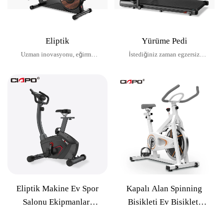
Eliptik
Yürüme Pedi
Uzman inovasyonu, eğirme
İstediğiniz zaman egzersiz
deneyimini yaratır
yapmanın kolay yolu
Eliptik Makine Ev Spor
Kapalı Alan Spinning
Salonu Ekipmanları
Bisikleti Ev Bisikleti
Ticari Alan Yürüteci
Antrenmanı Spor