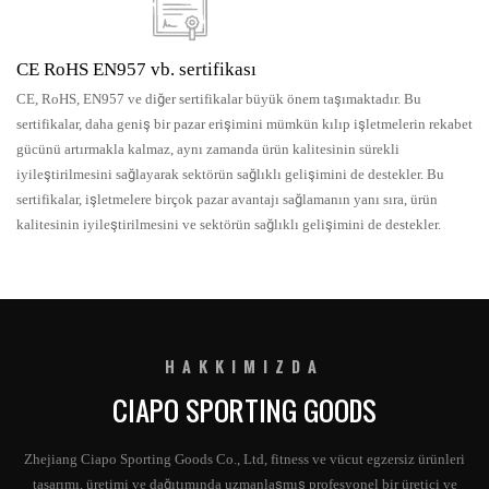
CE RoHS EN957 vb. sertifikası
CE, RoHS, EN957 ve diğer sertifikalar büyük önem taşımaktadır. Bu
sertifikalar, daha geniş bir pazar erişimini mümkün kılıp işletmelerin rekabet
gücünü artırmakla kalmaz, aynı zamanda ürün kalitesinin sürekli
iyileştirilmesini sağlayarak sektörün sağlıklı gelişimini de destekler. Bu
sertifikalar, işletmelere birçok pazar avantajı sağlamanın yanı sıra, ürün
kalitesinin iyileştirilmesini ve sektörün sağlıklı gelişimini de destekler.
HAKKIMIZDA
CIAPO SPORTING GOODS
Zhejiang Ciapo Sporting Goods Co., Ltd, fitness ve vücut egzersiz ürünleri
tasarımı, üretimi ve dağıtımında uzmanlaşmış profesyonel bir üretici ve