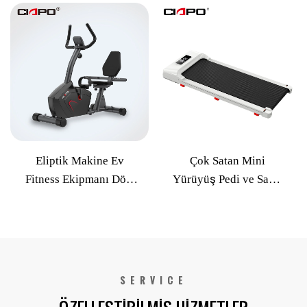
Kapalı Manyetik
Salonu Egzersiz
Adımlayıcı Sessiz
Bisikleti Ev İçin
Dönen Bisiklet
Spinning Bisikleti
Eliptik Makine Ev
Çok Satan Mini
Fitness Ekipmanı Dört
Yürüyüş Pedi ve Saplı
Kanallı Elektrikli Eğim
Ev Yürüyüş Bandı
Ayarı Ticari Kapalı Alan
Bisikleti
SERVICE