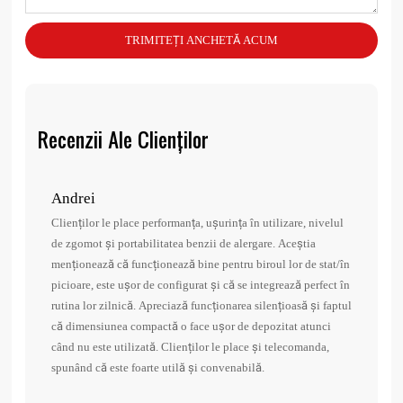
TRIMITEȚI ANCHETĂ ACUM
Recenzii Ale Clienților
Andrei
Dan
Clienților le place performanța, ușurința în utilizare, nivelul
1. Fo
de zgomot și portabilitatea benzii de alergare. Aceștia
artic
menționează că funcționează bine pentru biroul lor de stat/în
simpl
picioare, este ușor de configurat și că se integrează perfect în
cu fi
rutina lor zilnică. Apreciază funcționarea silențioasă și faptul
toate
că dimensiunea compactă o face ușor de depozitat atunci
când nu este utilizată. Clienților le place și telecomanda,
spunând că este foarte utilă și convenabilă.