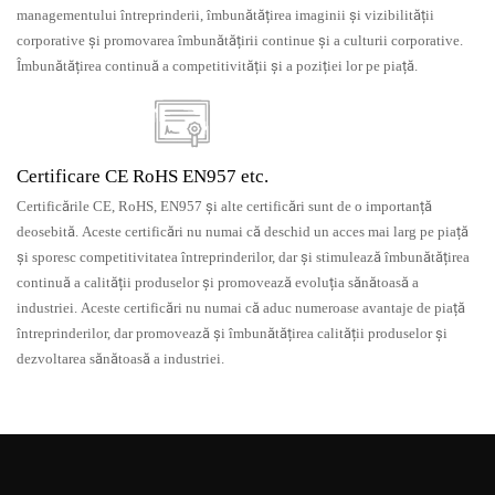
managementului întreprinderii, îmbunătățirea imaginii și vizibilității
corporative și promovarea îmbunătățirii continue și a culturii corporative.
Îmbunătățirea continuă a competitivității și a poziției lor pe piață.
Certificare CE RoHS EN957 etc.
Certificările CE, RoHS, EN957 și alte certificări sunt de o importanță
deosebită. Aceste certificări nu numai că deschid un acces mai larg pe piață
și sporesc competitivitatea întreprinderilor, dar și stimulează îmbunătățirea
continuă a calității produselor și promovează evoluția sănătoasă a
industriei. Aceste certificări nu numai că aduc numeroase avantaje de piață
întreprinderilor, dar promovează și îmbunătățirea calității produselor și
dezvoltarea sănătoasă a industriei.