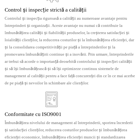
Control și inspecție strictă a calității
Controlul și inspecția riguroasă a calității au numeroase avantaje pentru
întreprinderi și organizații. Aceste avantaje nu numai că contribuie la
îmbunătățirea calității și fiabilității produselor, la creșterea satisfacției și
loialității clienților, la reducerea costurilor și la îmbunătățirea eficienței, dar
și la consolidarea competitivității pe piață a întreprinderilor și la
promovarea îmbunătățirii continue și a inovării. Prin urmare, întreprinderile
ar trebui să acorde o importanță deosebită controlului și inspecției calității
și să își îmbunătățească și să își optimizeze continuu sistemele de
management al calității pentru a face față concurenței din ce în ce mai acerbe
de pe piață și nevoilor în schimbare ale clienților.
Conformitate cu ISO9001
Îmbunătățirea nivelului de management al întreprinderii, sporirea încrederii
și satisfacției clienților, reducerea costurilor produselor și îmbunătățirea
eficienței economice, îmbunătățirea eficienței muncii și standardizarea