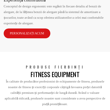
Experiență confortabilă
Conceptul de design ergonomic este regăsit în fiecare detaliu al benzii de
alergare, de la lățimea benzii de alergare până la sistemul de amortizare a
șocurilor, toate având ca scop oferirea utilizatorilor a celei mai confortabile
experiențe de alergare.
PERSONALIZAȚI ACUM
PRODUSE FIERBINȚI
FITNESS EQUIPMENT
În calitate de producător profesionist de echipamente de fitness, produsele
noastre de fitness și exerciții corporale câștigă favoarea pieței datorită
calității premium și performanței de lungă durată. Având o valoare
aplicabilă ridicată, produsele noastre sunt considerate a avea perspective de
piață promițătoare.