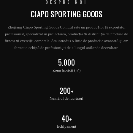
DESPRE NOI
CIAPO SPORTING GOODS
Zhejiang Ciapo Sporting Goods Co., Ltd este un producător și exportator
profesionist, specializat în proiectarea, producția și distribuția de produse de
fitness și exerciții corporale. Am introdus o linie de producție avansată și am
format o echipă de profesioniști de-a lungul anilor de dezvoltare.
5,000
Zona fabricii (㎡)
200+
Numărul de lucrători
40+
Echipament