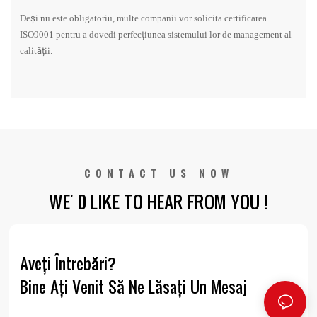
Deși nu este obligatoriu, multe companii vor solicita certificarea
ISO9001 pentru a dovedi perfecțiunea sistemului lor de management al
calității.
CONTACT US NOW
WE' D LIKE TO HEAR FROM YOU !
Aveți Întrebări?
Bine Ați Venit Să Ne Lăsați Un Mesaj