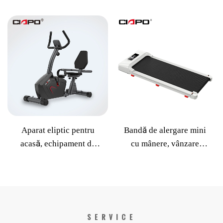
echipament comercial,
pentru acasă,
Walker, stepper
antrenament pentru sală
magnetic interior,
de sport, bicicletă de
bicicletă de spinning
spinning pentru acasă
silențioasă
Aparat eliptic pentru
Bandă de alergare mini
acasă, echipament de
cu mânere, vânzare
fitness, cu patru piste,
fierbinte, pentru acasă
reglare electrică a
pantei, bicicletă
comercială de interior
SERVICE