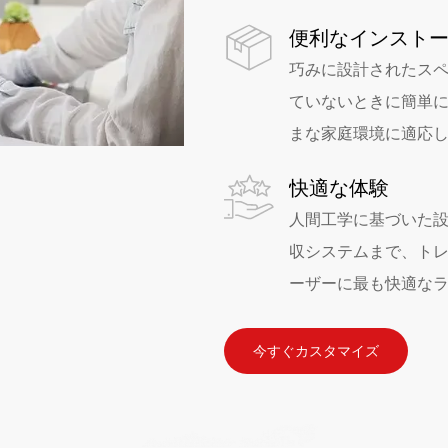
便利なインスト
巧みに設計されたス
ていないときに簡単
まな家庭環境に適応
快適な体験
人間工学に基づいた
収システムまで、ト
ーザーに最も快適な
今すぐカスタマイズ
ISO-9001
HS (5)
(5)
FCC (7)
CE (