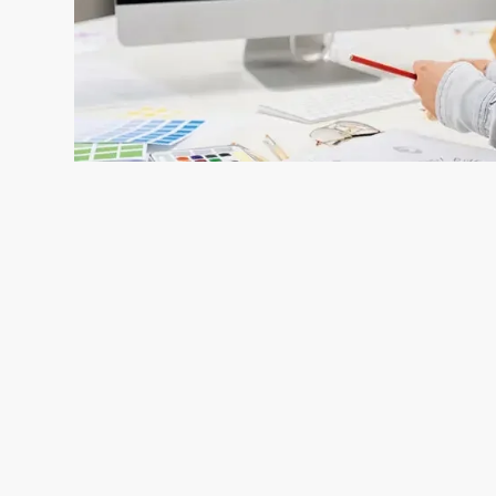
SGS (5)
RO