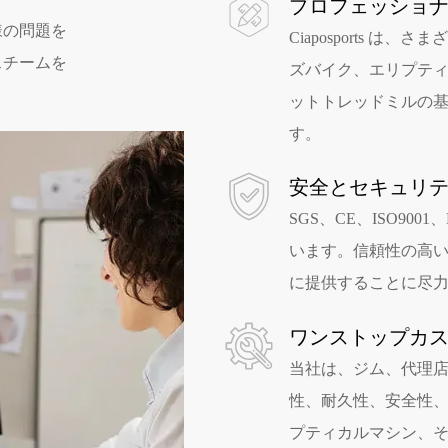
プロフェッショナ
様の問題を
Ciaposports 
スチームを
ズバイク、エリプテ
ットトレッドミルの
す。
安全とセキュリ
SGS、CE、ISO9001
います。信頼性の高
に提供することに尽
ワンストップカ
当社は、ジム、代理
性、耐久性、安全性
プティカルマシン、