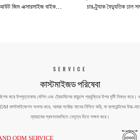
্কআউট জিম এক্সারসাইজ বাইক
চার-ট্র্যাক বৈদ্যুতিক ঢাল সম
্পিনিং বাইক বাড়ির জন্য
বাণিজ্যিক ইনডোর সাইক
SERVICE
কাস্টমাইজড পরিষেবা
বিশেষ করে উপবৃত্তাকার মেশিন এবং ট্রেডমিলের বায়ুচাপ প্রযুক্তির উপর দৃষ্টি নিবদ্ধ করে
 কাস্টমাইজেশন অফার করে, আমরা সর্বোচ্চ মানের নিশ্চিত করি, যা ক্লায়েন্টদের উচ্চ-মানের
ব্যায়ামের প্রবণতাগুলিতে নেতৃত্ব দিতে সক্ষম করে।
AND ODM SERVICE