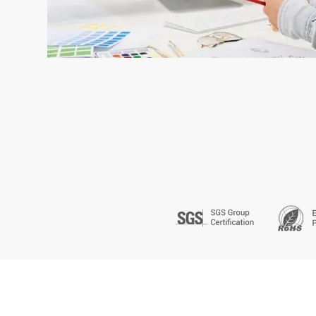
SGS (5)
RO