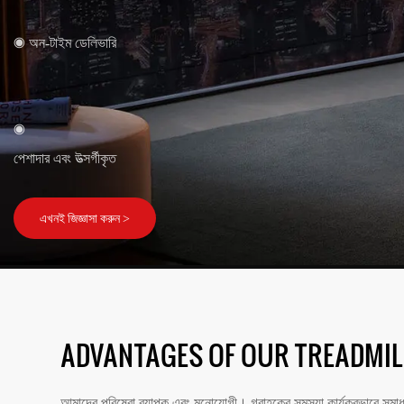
◉ অন-টাইম ডেলিভারি
◉
পেশাদার এবং উত্সর্গীকৃত
এখনই জিজ্ঞাসা করুন >
ADVANTAGES OF OUR TREADMIL
আমাদের পরিষেবা ব্যাপক এবং মনোযোগী। গ্রাহকের সমস্যা কার্যকরভাবে সমাধ