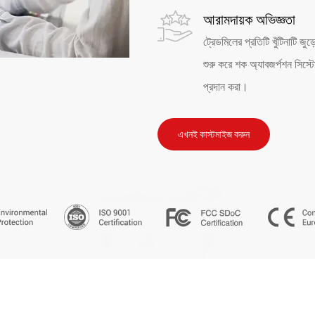
আরামদায়ক অভিজ্ঞতা
ট্রেডমিলের প্রতিটি খুঁটিনাটি জ
শুরু করে শক অ্যাবজর্পশন সিস্টে
প্রদান করা।
এখনই কাস্টমাইজ করুন
ISO-9001
HS (5)
(5)
FCC (7)
CE (