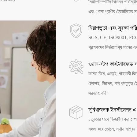
সিয়াপোস্পোর্টস বিভিন্ন পরিস্থ
এবং পোষা প্রাণীর ট্রেডমিলের 
নিরাপত্তা এবং সুরক্ষা পর
SGS, CE, ISO9001, FCC 
গ্রাহকদের নির্ভরযোগ্য মানের
ওয়ান-স্টপ কাস্টমাইজড 
আমরা জিম, এজেন্ট, পাইকারী বিক্
টেকসই, নিরাপদ, কম শব্দযুক্ত ট
সরবরাহ করি।
সুবিধাজনক ইনস্টলেশন এ
চতুরতার সাথে ডিজাইন করা স্পে
সহজ করে তোলে, স্থান সাশ্রয় ক