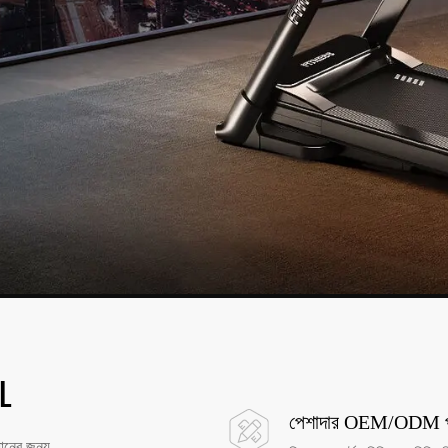
L
পেশাদার OEM/ODM প
ানের জন্য