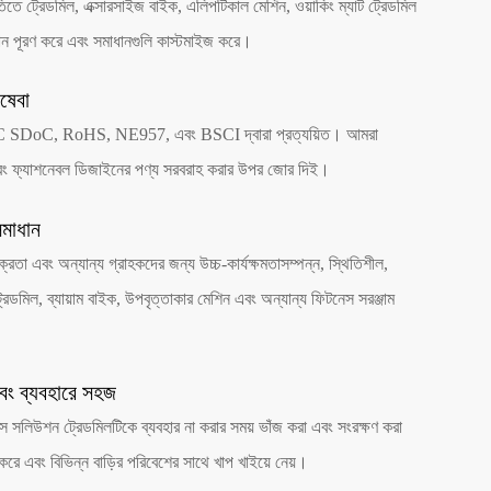
িতিতে ট্রেডমিল, এক্সারসাইজ বাইক, এলিপটিকাল মেশিন, ওয়াকিং ম্যাট ট্রেডমিল
মান পূরণ করে এবং সমাধানগুলি কাস্টমাইজ করে।
িষেবা
SDoC, RoHS, NE957, এবং BSCI দ্বারা প্রত্যয়িত। আমরা
 এবং ফ্যাশনেবল ডিজাইনের পণ্য সরবরাহ করার উপর জোর দিই।
সমাধান
রেতা এবং অন্যান্য গ্রাহকদের জন্য উচ্চ-কার্যক্ষমতাসম্পন্ন, স্থিতিশীল,
্রেডমিল, ব্যায়াম বাইক, উপবৃত্তাকার মেশিন এবং অন্যান্য ফিটনেস সরঞ্জাম
বং ব্যবহারে সহজ
স সলিউশন ট্রেডমিলটিকে ব্যবহার না করার সময় ভাঁজ করা এবং সংরক্ষণ করা
রে এবং বিভিন্ন বাড়ির পরিবেশের সাথে খাপ খাইয়ে নেয়।